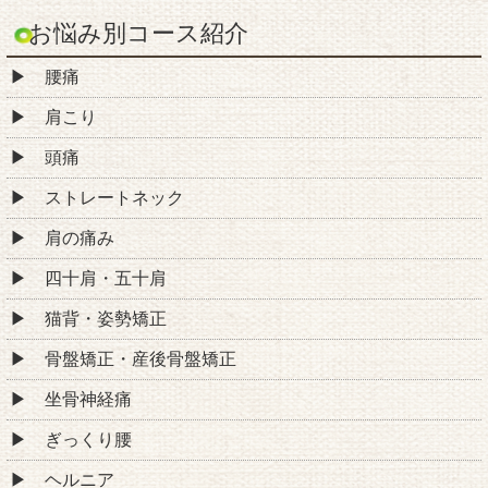
お悩み別コース紹介
腰痛
肩こり
頭痛
ストレートネック
肩の痛み
四十肩・五十肩
猫背・姿勢矯正
骨盤矯正・産後骨盤矯正
坐骨神経痛
ぎっくり腰
ヘルニア